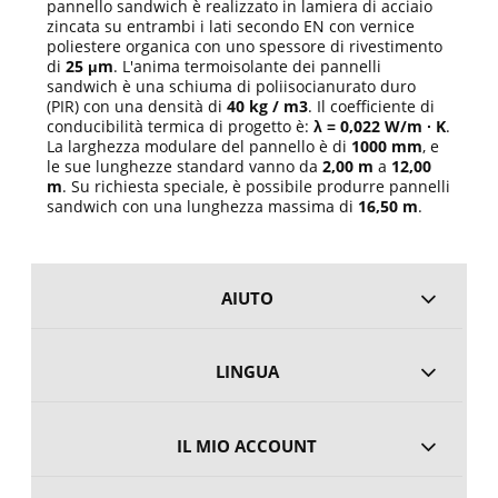
pannello sandwich è realizzato in lamiera di acciaio
zincata su entrambi i lati secondo EN con vernice
poliestere organica con uno spessore di rivestimento
di
25 μm
. L'anima termoisolante dei pannelli
sandwich è una schiuma di poliisocianurato duro
(PIR) con una densità di
40 kg / m3
. Il coefficiente di
conducibilità termica di progetto è:
λ = 0,022 W/m ∙ K
.
La larghezza modulare del pannello è di
1000 mm
, e
le sue lunghezze standard vanno da
2,00 m
a
12,00
m
. Su richiesta speciale, è possibile produrre pannelli
sandwich con una lunghezza massima di
16,50 m
.
AIUTO
LINGUA
IL MIO ACCOUNT