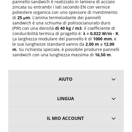
pannello sandwich è realizzato in lamiera di acciaio
zincata su entrambi i lati secondo EN con vernice
poliestere organica con uno spessore di rivestimento
di
25 μm
. L'anima termoisolante dei pannelli
sandwich è una schiuma di poliisocianurato duro
(PIR) con una densità
di 40 kg / m3
. Il coefficiente di
conducibilità termica di progetto è:
λ = 0,022 W/m ∙ K
.
La larghezza modulare del pannello è di
1000 mm
, e
le sue lunghezze standard vanno da
2,00 m
a
12,00
m
. Su richiesta speciale, è possibile produrre pannelli
sandwich con una lunghezza massima di
16,50 m
.
AIUTO
LINGUA
IL MIO ACCOUNT